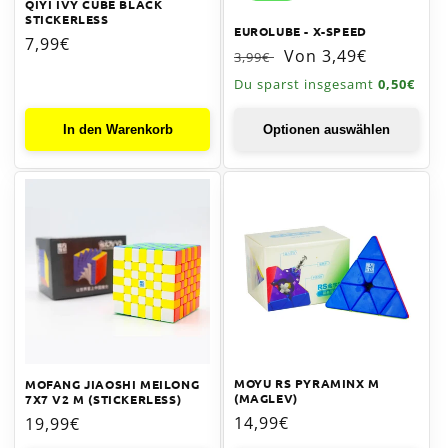
QIYI IVY CUBE BLACK
:
STICKERLESS
EUROLUBE - X-SPEED
Normaler
7,99€
Normaler
Verkaufspreis
Von 3,49€
3,99€
Preis
Preis
Du sparst insgesamt
0,50€
In den Warenkorb
Optionen auswählen
MOYU RS PYRAMINX M
MOFANG JIAOSHI MEILONG
(MAGLEV)
7X7 V2 M (STICKERLESS)
Normaler
14,99€
Normaler
19,99€
Preis
Preis