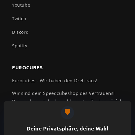
Youtube
Twitch
Discord
Spotify
EUROCUBES
Eurocubes - Wir haben den Dreh raus!
Wir sind dein Speedcubeshop des Vertrauens!
Bei uns kannst du die exklusivsten Zauberwürfel
kaufen und findest passend dazu ein großes
Angebot an idealem Zubehör für deinen Rubik's
Cube.