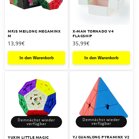
X-MAN TORNADO V4
MFJS MEILONG MEGAMINX
FLAGSHIP
M
Normaler
35,99€
Normaler
13,99€
Preis
Preis
In den Warenkorb
In den Warenkorb
Demnächst wieder
Demnächst wieder
verfügbar
verfügbar
YJ GUANLONG PYRAMINX V2
YUXIN LITTLE MAGIC