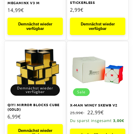
STICKERLESS
MEGAMINX V3 M
Normaler
2,99€
Normaler
14,99€
Preis
Preis
Demnächst wieder
Demnächst wieder
verfügbar
verfügbar
Demnächst wieder
verfügbar
Sale
QIYI MIRROR BLOCKS CUBE
X-MAN WINGY SKEWB V2
(GOLD)
Normaler
Verkaufspreis
22,99€
25,99€
Normaler
6,99€
Preis
Du sparst insgesamt
3,00€
Preis
Demnächst wieder