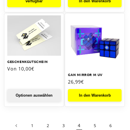
verfügbar
In den Warenkorb
GESCHENKGUTSCHEIN
Normaler
Von 10,00€
GAN MIRROR M UV
Preis
Normaler
26,99€
Preis
Optionen auswählen
In den Warenkorb
4
1
2
3
5
6