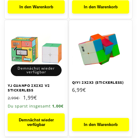
In den Warenkorb
In den Warenkorb
Demnächst wieder
verfügbar
QIYI 2X2X3 (STICKERLESS)
YJ GUANPO 2X2X2 V2
Normaler
6,99€
STICKERLESS
Preis
Normaler
Verkaufspreis
1,99€
2,99€
Preis
Du sparst insgesamt
1,00€
Demnächst wieder
verfügbar
In den Warenkorb