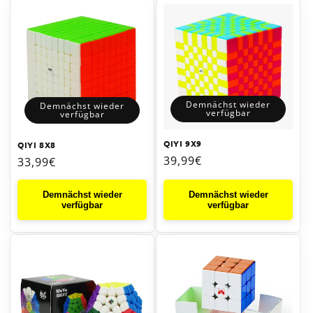
Demnächst wieder
Demnächst wieder
verfügbar
verfügbar
QIYI 9X9
QIYI 8X8
Normaler
39,99€
Normaler
33,99€
Preis
Preis
Demnächst wieder
Demnächst wieder
verfügbar
verfügbar