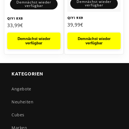
:
Demnächst wieder
Demnächst wieder
verfügbar
verfügbar
QIYI 9X9
QIYI 8X8
Normaler
39,99€
Normaler
33,99€
Preis
Preis
Demnächst wieder
Demnächst wieder
verfügbar
verfügbar
KATEGORIEN
Angebote
Neuheiten
Cubes
Marken