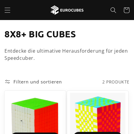
Direkt
zum
Warenko
Inhalt
K
8X8+ BIG CUBES
A
Entdecke die ultimative Herausforderung für jeden
T
Speedcuber.
E
G
Filtern und sortieren
2 PRODUKTE
O
R
I
E