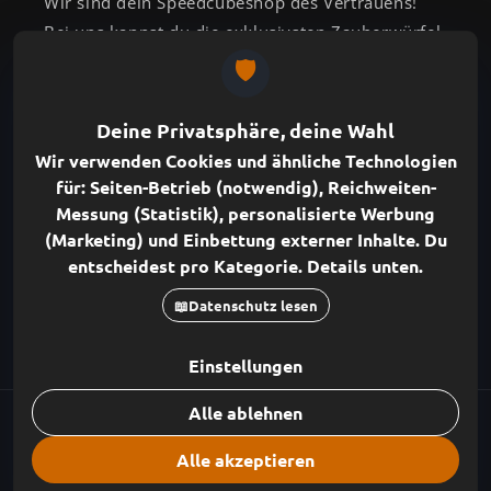
Wir sind dein Speedcubeshop des Vertrauens!
Bei uns kannst du die exklusivsten Zauberwürfel
kaufen und findest passend dazu ein großes
Angebot an idealem Zubehör für deinen Rubik's
Cube.
ABONNIERE UNSEREN NEWSLETTER
E-Mail
Instagram
YouTube
Zahlungsmethoden