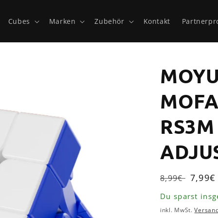
Cubes
Marken
Zubehör
Kontakt
Partnerp
MOY
MOFA
RS3M
ADJU
Normaler
Verka
7,99
8,99€
Preis
Du sparst ins
inkl. MwSt.
Versan