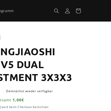
Einloggen
Warenkorb
rogramm
U
NGJIAOSHI
 V5 DUAL
STMENT 3X3X3
ufspreis
€
Demnächst wieder verfügbar
gesamt
1,00€
d
wird beim Checkout berechnet