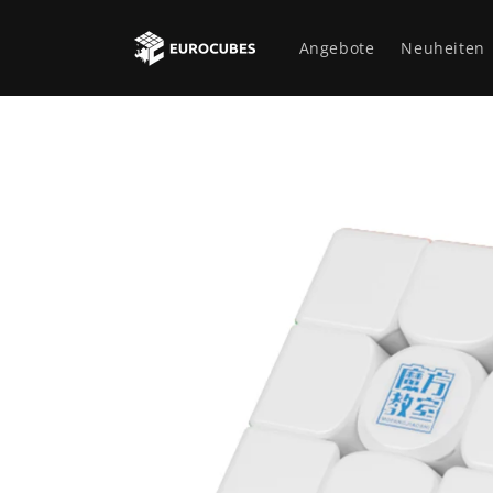
Direkt
zum
Inhalt
Angebote
Neuheiten
Zu
Produktinformationen
springen