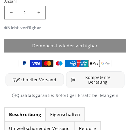
Anzahl
Verringere
Erhöhe
die
die
Menge
Menge
Nicht verfügbar
für
für
MoYu
MoYu
Super
Super
Demnächst wieder verfügbar
RS3
RS3
M
M
2022
2022
3x3
3x3
Kompetente
Schneller Versand
Beratung
Qualitätsgarantie: Sofortiger Ersatz bei Mängeln
Beschreibung
Eigenschaften
Umweltschonender Versand
Retoure