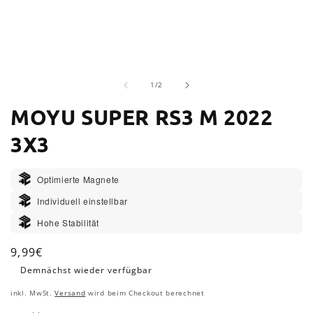
M
Medien
2
1
i
in
M
von
Modal
1
/
2
ö
öffnen
MOYU SUPER RS3 M 2022
3X3
Optimierte Magnete
Individuell einstellbar
Hohe Stabilität
Normaler
9,99€
Preis
Demnächst wieder verfügbar
inkl. MwSt.
Versand
wird beim Checkout berechnet