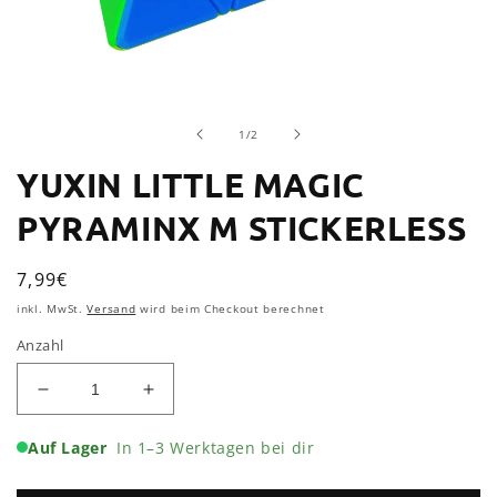
Medien
1
in
von
Modal
1
/
2
öffnen
YUXIN LITTLE MAGIC
PYRAMINX M STICKERLESS
Normaler
7,99€
Preis
inkl. MwSt.
Versand
wird beim Checkout berechnet
Anzahl
Verringere
Erhöhe
die
die
Menge
Menge
Auf Lager
In 1–3 Werktagen bei dir
für
für
YuXin
YuXin