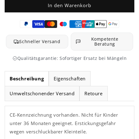
Little
Little
In den Warenkorb
Magic
Magic
Pyraminx
Pyraminx
M
M
stickerless
stickerless
Kompetente
Schneller Versand
Beratung
Qualitätsgarantie: Sofortiger Ersatz bei Mängeln
Beschreibung
Eigenschaften
Umweltschonender Versand
Retoure
CE-Kennzeichnung vorhanden. Nicht für Kinder
unter 36 Monaten geeignet. Erstickungsgefahr
wegen verschluckbarer Kleinteile.